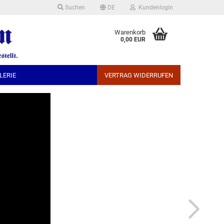
Suchen
DE
Kundenlogin
che auswählen
Warenkorb
0,00 EUR
LERIE
VERTRAG WIDERRUFEN
Konto erstellen
Passwort vergessen?