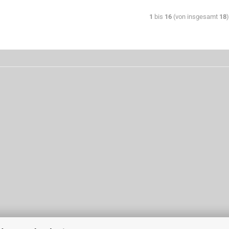
1
bis
16
(von insgesamt
18