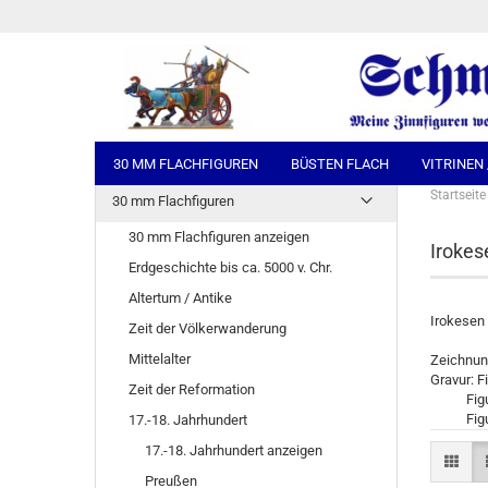
30 MM FLACHFIGUREN
BÜSTEN FLACH
VITRINEN
Startseite
30 mm Flachfiguren
30 mm Flachfiguren anzeigen
Irokes
Erdgeschichte bis ca. 5000 v. Chr.
Altertum / Antike
Irokesen 
Zeit der Völkerwanderung
Mittelalter
Zeichnun
Gravur: F
Zeit der Reformation
Figuren 
Figuren 
17.-18. Jahrhundert
17.-18. Jahrhundert anzeigen
Preußen