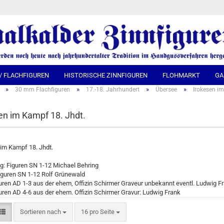
Spra
 / FLACHFIGUREN
HISTORISCHE ZINNFIGUREN
FLOHMARKT
GA
»
»
»
»
30 mm Flachfiguren
17.-18. Jahrhundert
Übersee
Irokesen im
en im Kampf 18. Jhdt.
im Kampf 18. Jhdt.
g: Figuren SN 1-12 Michael Behring
iguren SN 1-12 Rolf Grünewald
AD 1-3 aus der ehem, Offizin Schirmer Graveur unbekannt eventl. Ludwig F
AD 4-6 aus der ehem. Offizin Schirmer Gravur: Ludwig Frank
Sortieren nach
16 pro Seite