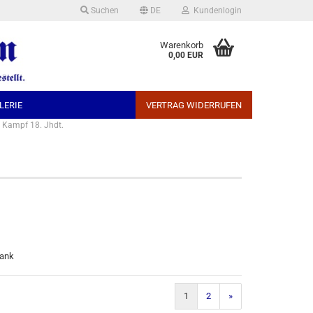
Suchen
DE
Kundenlogin
che auswählen
Warenkorb
0,00 EUR
LERIE
VERTRAG WIDERRUFEN
 Kampf 18. Jhdt.
Konto erstellen
Passwort vergessen?
rank
1
2
»