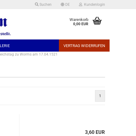
Suchen
DE
Kundenlogin
che auswählen
Warenkorb
0,00 EUR
LERIE
VERTRAG WIDERRUFEN
 Reichstag zu Worms am 17.04.1521
Konto erstellen
1
Passwort vergessen?
3,60 EUR