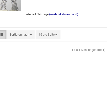
Lieferzeit: 3-4 Tage
(Ausland abweichend)
Sortieren nach
16 pro Seite
1
bis
1
(von insgesamt
1
)