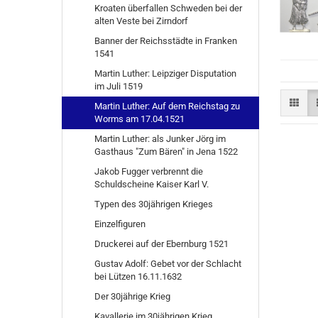
Kroaten überfallen Schweden bei der
alten Veste bei Zirndorf
Banner der Reichsstädte in Franken
1541
Martin Luther: Leipziger Disputation
im Juli 1519
Martin Luther: Auf dem Reichstag zu
Worms am 17.04.1521
Martin Luther: als Junker Jörg im
Gasthaus "Zum Bären" in Jena 1522
Jakob Fugger verbrennt die
Schuldscheine Kaiser Karl V.
Typen des 30jährigen Krieges
Einzelfiguren
Druckerei auf der Ebernburg 1521
Gustav Adolf: Gebet vor der Schlacht
bei Lützen 16.11.1632
Der 30jährige Krieg
Kavallerie im 30jährigen Krieg