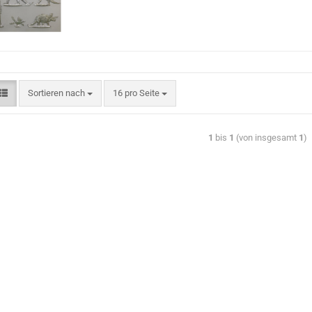
Sortieren nach
16 pro Seite
1
bis
1
(von insgesamt
1
)