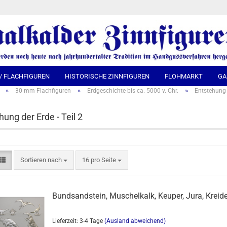
Spra
 / FLACHFIGUREN
HISTORISCHE ZINNFIGUREN
FLOHMARKT
GA
»
»
»
30 mm Flachfiguren
Erdgeschichte bis ca. 5000 v. Chr.
Entstehung d
hung der Erde - Teil 2
Sortieren nach
16 pro Seite
Bundsandstein, Muschelkalk, Keuper, Jura, Kreid
Lieferzeit: 3-4 Tage
(Ausland abweichend)