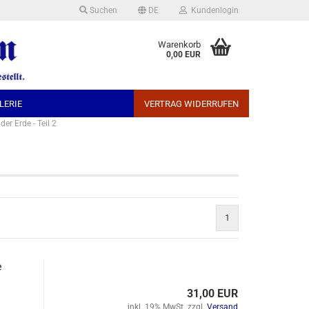
Suchen
DE
Kundenlogin
che auswählen
Warenkorb
0,00 EUR
LERIE
VERTRAG WIDERRUFEN
er Erde - Teil 2
Konto erstellen
1
Passwort vergessen?
e
31,00 EUR
inkl. 19% MwSt. zzgl.
Versand