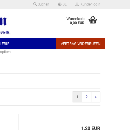
Suchen
DE
Kundenlogin
che auswählen
Warenkorb
0,00 EUR
LERIE
VERTRAG WIDERRUFEN
opliten
Konto erstellen
Passwort vergessen?
1
2
»
1,20 EUR