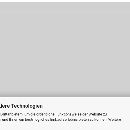
dere Technologien
rittanbietern, um die ordentliche Funktionsweise der Website zu
n und Ihnen ein bestmögliches Einkaufserlebnis bieten zu können. Weitere
Shopsystem
by Gambio.de © 2023