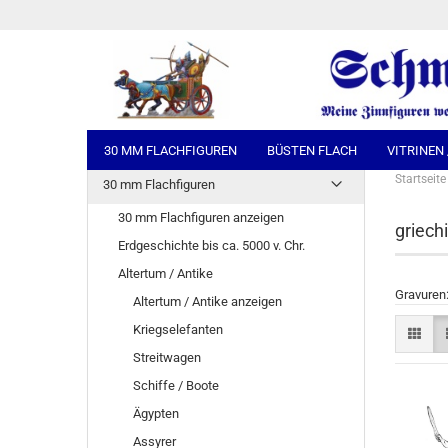
30 MM FLACHFIGUREN
BÜSTEN FLACH
VITRINEN
Startseite
30 mm Flachfiguren
30 mm Flachfiguren anzeigen
griech
Erdgeschichte bis ca. 5000 v. Chr.
Altertum / Antike
Gravuren
Altertum / Antike anzeigen
Kriegselefanten
Streitwagen
Schiffe / Boote
Ägypten
Assyrer