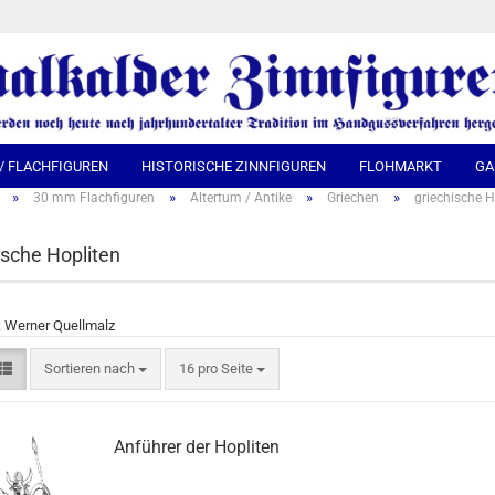
Spra
 / FLACHFIGUREN
HISTORISCHE ZINNFIGUREN
FLOHMARKT
GA
»
»
»
»
30 mm Flachfiguren
Altertum / Antike
Griechen
griechische H
ische Hopliten
: Werner Quellmalz
Sortieren nach
16 pro Seite
Anführer der Hopliten