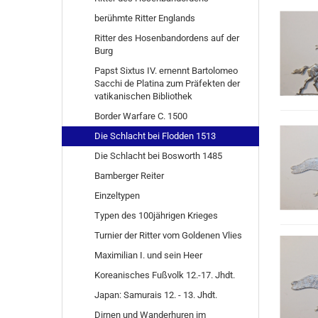
berühmte Ritter Englands
Ritter des Hosenbandordens auf der
Burg
Papst Sixtus IV. ernennt Bartolomeo
Sacchi de Platina zum Präfekten der
vatikanischen Bibliothek
Border Warfare C. 1500
Die Schlacht bei Flodden 1513
Die Schlacht bei Bosworth 1485
Bamberger Reiter
Einzeltypen
Typen des 100jährigen Krieges
Turnier der Ritter vom Goldenen Vlies
Maximilian I. und sein Heer
Koreanisches Fußvolk 12.-17. Jhdt.
Japan: Samurais 12. - 13. Jhdt.
Dirnen und Wanderhuren im