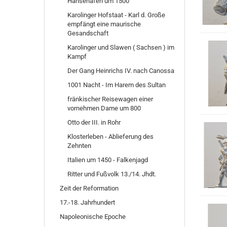
Hansehafen um 1500
Karolinger Hofstaat - Karl d. Große
empfängt eine maurische
Gesandschaft
Karolinger und Slawen ( Sachsen ) im
Kampf
Der Gang Heinrichs IV. nach Canossa
1001 Nacht - Im Harem des Sultan
fränkischer Reisewagen einer
vornehmen Dame um 800
Otto der III. in Rohr
Klosterleben - Ablieferung des
Zehnten
Italien um 1450 - Falkenjagd
Ritter und Fußvolk 13./14. Jhdt.
Zeit der Reformation
17.-18. Jahrhundert
Napoleonische Epoche