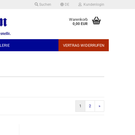
Suchen
DE
Kundenlogin
che auswählen
Warenkorb
0,00 EUR
LERIE
VERTRAG WIDERRUFEN
Konto erstellen
Passwort vergessen?
1
2
»