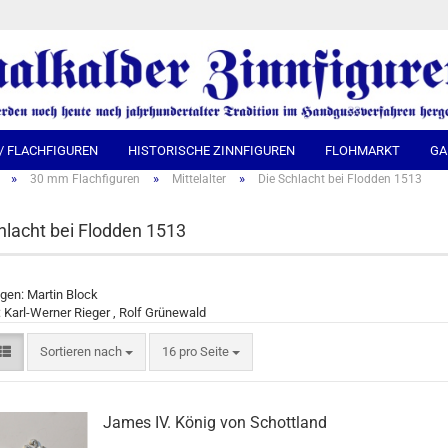
Spra
 / FLACHFIGUREN
HISTORISCHE ZINNFIGUREN
FLOHMARKT
GA
»
»
»
30 mm Flachfiguren
Mittelalter
Die Schlacht bei Flodden 1513
hlacht bei Flodden 1513
gen: Martin Block
 Karl-Werner Rieger , Rolf Grünewald
Sortieren nach
16 pro Seite
James IV. König von Schottland