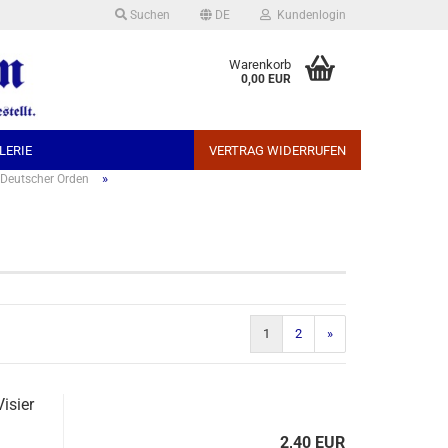
Suchen
DE
Kundenlogin
che auswählen
Warenkorb
0,00 EUR
LERIE
VERTRAG WIDERRUFEN
»
Deutscher Orden
Konto erstellen
Passwort vergessen?
1
2
»
isier
2,40 EUR