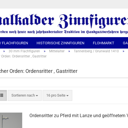
Spra
 / FLACHFIGUREN
HISTORISCHE ZINNFIGUREN
FLOHMARKT
GA
»
»
»
»
30 mm Flachfiguren
Mittelalter
Tannenberg / Grunwald 1410
Orden: Ordensritter , Gastritter
her Orden: Ordensritter , Gastritter
Sortieren nach
16 pro Seite
Ordensritter zu Pferd mit Lanze und geöffnetem V