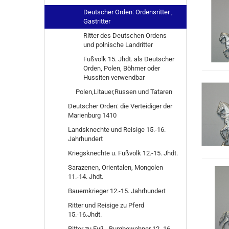
Deutscher Orden: Ordensritter ,
Gastritter
Ritter des Deutschen Ordens
und polnische Landritter
Fußvolk 15. Jhdt. als Deutscher
Orden, Polen, Böhmer oder
Hussiten verwendbar
Polen,Litauer,Russen und Tataren
Deutscher Orden: die Verteidiger der
Marienburg 1410
Landsknechte und Reisige 15.-16.
Jahrhundert
Kriegsknechte u. Fußvolk 12.-15. Jhdt.
Sarazenen, Orientalen, Mongolen
11.-14. Jhdt.
Bauernkrieger 12.-15. Jahrhundert
Ritter und Reisige zu Pferd
15.-16.Jhdt.
Ritter zu Fuß , Burgbewohner 12.-16.