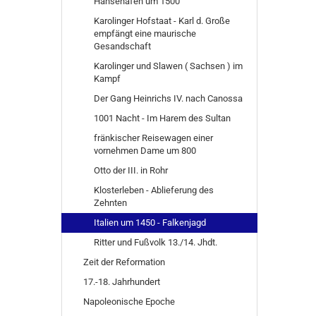
Hansehafen um 1500
Karolinger Hofstaat - Karl d. Große
empfängt eine maurische
Gesandschaft
Karolinger und Slawen ( Sachsen ) im
Kampf
Der Gang Heinrichs IV. nach Canossa
1001 Nacht - Im Harem des Sultan
fränkischer Reisewagen einer
vornehmen Dame um 800
Otto der III. in Rohr
Klosterleben - Ablieferung des
Zehnten
Italien um 1450 - Falkenjagd
Ritter und Fußvolk 13./14. Jhdt.
Zeit der Reformation
17.-18. Jahrhundert
Napoleonische Epoche