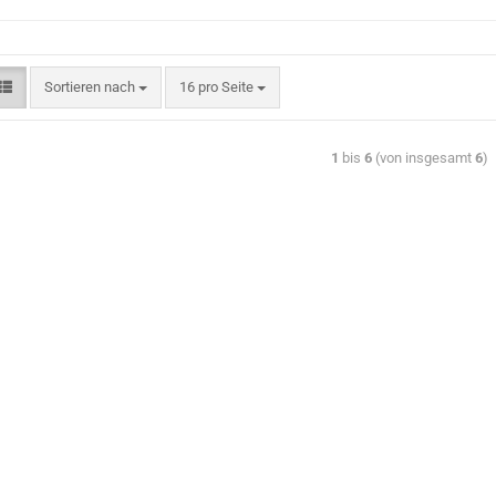
Sortieren nach
16 pro Seite
1
bis
6
(von insgesamt
6
)