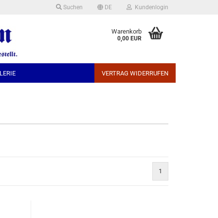
Suchen
DE
Kundenlogin
che auswählen
Warenkorb
0,00 EUR
LERIE
VERTRAG WIDERRUFEN
Konto erstellen
Passwort vergessen?
1