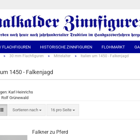
Spra
 / FLACHFIGUREN
HISTORISCHE ZINNFIGUREN
FLOHMARKT
GA
»
»
»
30 mm Flachfiguren
Mittelalter
Italien um 1450 - Falkenjagd
n um 1450 - Falkenjagd
en: Karl Heinrichs
: Rolf Grünewald
Sortieren nach
16 pro Seite
Falkner zu Pferd